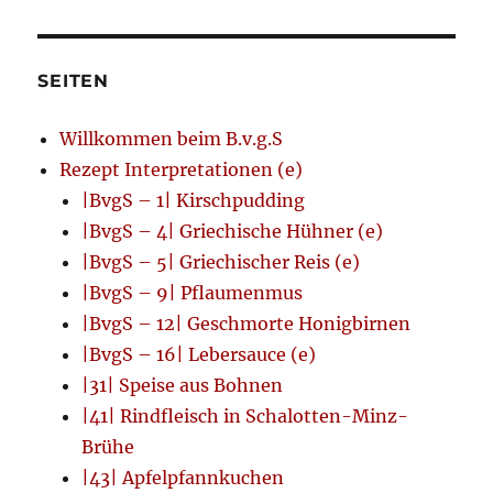
SEITEN
Willkommen beim B.v.g.S
Rezept Interpretationen (e)
|BvgS – 1| Kirschpudding
|BvgS – 4| Griechische Hühner (e)
|BvgS – 5| Griechischer Reis (e)
|BvgS – 9| Pflaumenmus
|BvgS – 12| Geschmorte Honigbirnen
|BvgS – 16| Lebersauce (e)
|31| Speise aus Bohnen
|41| Rindfleisch in Schalotten-Minz-
Brühe
|43| Apfelpfannkuchen