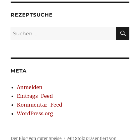
REZEPTSUCHE
SU
Suche
nach:
META
Anmelden
Eintrags-Feed
Kommentar-Feed
WordPress.org
Der Blog von guter Speise
Mit Stolz präsentiert von