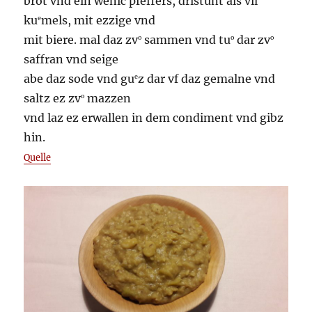
brot vnd ein wenic pfeffers, dristunt als vil
ku
mels, mit ezzige vnd
e
mit biere. mal daz zv
sammen vnd tu
dar zv
o
o
o
saffran vnd seige
abe daz sode vnd gu
z dar vf daz gemalne vnd
e
saltz ez zv
mazzen
o
vnd laz ez erwallen in dem condiment vnd gibz
hin.
Quelle