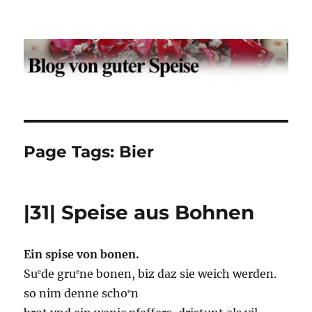
Der Blog von guter Speise
Page Tags:
Bier
|31| Speise aus Bohnen
Ein spise von bonen.
Su
de gru
ne bonen, biz daz sie weich werden.
e
e
so nim denne scho
n
e