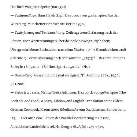
Das Buch von guter Speise (um 1350)
—
Textgrundlage
: Hans Hajek (Hg.): Das buoch von guoter spise. Aus der
Würzburg-Münchener Handschrift. Berlin 1958.
—
Texterfassung und Texteinrichtung
: Zeilengetreue Erfassung nach der
Edition, aber Worttrennungen über die Zeile hinweg aufgehoben;
Übergeschriebene Buchstaben nach dem Muster „u
“ = Grundzeichen u mit
o
o darüber; Textvermessung nach dem Muster: „|23:3|“ = Rezeptnummer +
Zeile; In 18:5 „satz“ (Ed.) korrigiert zu „saltz“ (Hs.)
—
Bearbeitung
: Gescannt und 1 mal korrigiert: Th. Gloning, 1994; 1996;
5.11.2001
— Siehe jetzt auch: Melitta Weiss Adamson: Daz bu
ch von gu
ter spise (The
o
o
Book of Good Food). A Study, Edition, and English Translation of the Oldest
German Cookbook. Krems 2000 (Medium Aevum Quotidianum, Sonderband
IX). — Hier auch eine Edition der Parallelüberlieferung in Dessau,
o
Anhaltische Landesbücherei, Hs. Geog. 278.2
, fol. 123v-132v.