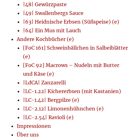
|48| Gewürzpaste
|49| Swallenbergs Sauce
|63| Heidnische Erbsen (Süßspeise) (e)
|64| Ein Mus mit Lauch
Andere Kochbücher (e)
[FoC 161] Schweinbällchen in Salbeiblätter
(e)
[FoC 92] Macrows – Nudeln mit Butter
und Käse (e)
|LdCA| Zanzarelli
|LC-1.22| Kichererbsen (mit Kastanien)
|LC-1.42| Bergpilze (e)
|LC-2.12| Limonenhühnchen (e)
|LC-2.54| Ravioli (e)
Impressionen
Über uns