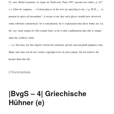
Cf. also: Bruno Laurioux: Le règne de Taillevent. Paris 1997, passim (see index, p. 417
s.v. Liber de coquina). — Certain places in the text are puzzling to me, e.g. II-20 „… et
ponatur in spico ad inssandum“; it seems to me that such places would have deserved
some editorial commentary: be it emendation, be it explanation that these forms are o.k.
for, say, some region of 14th century Italy, or be it only confirmation that this is simply
what the scribe(s) wrote.
— (c) You may use this digital version for scholarly, private and not-profit purposes only.
Make sure that you do not violate copyright laws of your country. Do not remove the
header from this file.
zu
2 Kommentare
|LC-
2.12|
Limonenhühnchen
|BvgS – 4| Griechische
(e)
Hühner (e)