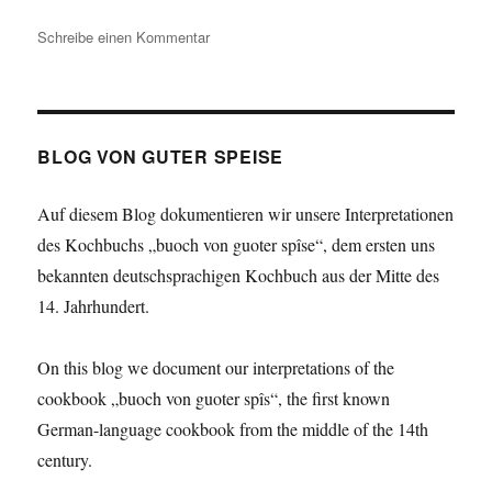
zu
Schreibe einen Kommentar
|BvgS
–
4|
Griechische
Hühner
BLOG VON GUTER SPEISE
(e)
Auf diesem Blog dokumentieren wir unsere Interpretationen
des Kochbuchs „buoch von guoter spîse“, dem ersten uns
bekannten deutschsprachigen Kochbuch aus der Mitte des
14. Jahrhundert.
On this blog we document our interpretations of the
cookbook „buoch von guoter spîs“, the first known
German-language cookbook from the middle of the 14th
century.