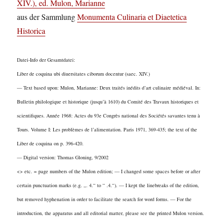
XIV.), ed. Mulon, Marianne
aus der Sammlung
Monumenta Culinaria et Diaetetica
Historica
Datei-Info der Gesamtdatei:
Liber de coquina ubi diuersitates ciborum docentur (saec. XIV.)
— Text based upon: Mulon, Marianne: Deux traités inédits d’art culinaire médiéval. In:
Bulletin philologique et historique (jusqu’à 1610) du Comité des Travaux historiques et
scientifiques. Année 1968: Actes du 93e Congrès national des Sociétés savantes tenu à
Tours. Volume I: Les problèmes de l’alimentation. Paris 1971, 369-435; the text of the
Liber de coquina on p. 396-420.
— Digital version: Thomas Gloning, 9/2002
<> etc. = page numbers of the Mulon edition; — I changed some spaces before or after
certain punctuation marks (e.g. „. 4.“ to “ .4.“). — I kept the linebreaks of the edition,
but removed hyphenation in order to facilitate the search for word forms. — For the
introduction, the apparatus and all editorial matter, please see the printed Mulon version.