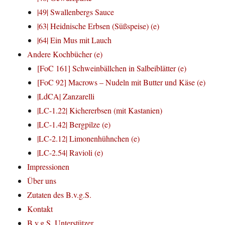
|49| Swallenbergs Sauce
|63| Heidnische Erbsen (Süßspeise) (e)
|64| Ein Mus mit Lauch
Andere Kochbücher (e)
[FoC 161] Schweinbällchen in Salbeiblätter (e)
[FoC 92] Macrows – Nudeln mit Butter und Käse (e)
|LdCA| Zanzarelli
|LC-1.22| Kichererbsen (mit Kastanien)
|LC-1.42| Bergpilze (e)
|LC-2.12| Limonenhühnchen (e)
|LC-2.54| Ravioli (e)
Impressionen
Über uns
Zutaten des B.v.g.S.
Kontakt
B.v.g.S. Unterstützer