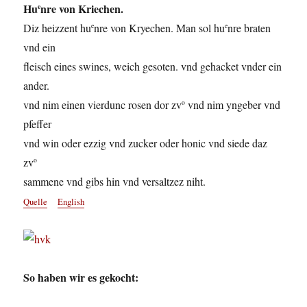
Hu
nre von Kriechen.
e
Diz heizzent hu
nre von Kryechen. Man sol hu
nre braten
e
e
vnd ein
fleisch eines swines, weich gesoten. vnd gehacket vnder ein
ander.
vnd nim einen vierdunc rosen dor zv
vnd nim yngeber vnd
o
pfeffer
vnd win oder ezzig vnd zucker oder honic vnd siede daz
zv
o
sammene vnd gibs hin vnd versaltzez niht.
Quelle
English
So haben wir es gekocht: