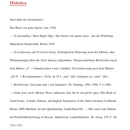
Historica
Datei-Info der Gesamtdatei:
Das Buch von guter Speise (um 1350)
—
Textgrundlage
: Hans Hajek (Hg.): Das buoch von guoter spise. Aus der Würzburg-
Münchener Handschrift. Berlin 1958.
—
Texterfassung und Texteinrichtung
: Zeilengetreue Erfassung nach der Edition, aber
Worttrennungen über die Zeile hinweg aufgehoben; Übergeschriebene Buchstaben nach
dem Muster „u
“ = Grundzeichen u mit o darüber; Textvermessung nach dem Muster:
o
„|23:3|“ = Rezeptnummer + Zeile; In 18:5 „satz“ (Ed.) korrigiert zu „saltz“ (Hs.)
—
Bearbeitung
: Gescannt und 1 mal korrigiert: Th. Gloning, 1994; 1996; 5.11.2001
— Siehe jetzt auch: Melitta Weiss Adamson: Daz bu
ch von gu
ter spise (The Book of
o
o
Good Food). A Study, Edition, and English Translation of the Oldest German Cookbook.
Krems 2000 (Medium Aevum Quotidianum, Sonderband IX). — Hier auch eine Edition
o
der Parallelüberlieferung in Dessau, Anhaltische Landesbücherei, Hs. Geog. 278.2
, fol.
123v-132v.