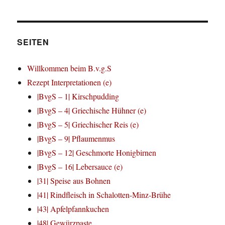
SEITEN
Willkommen beim B.v.g.S
Rezept Interpretationen (e)
|BvgS – 1| Kirschpudding
|BvgS – 4| Griechische Hühner (e)
|BvgS – 5| Griechischer Reis (e)
|BvgS – 9| Pflaumenmus
|BvgS – 12| Geschmorte Honigbirnen
|BvgS – 16| Lebersauce (e)
|31| Speise aus Bohnen
|41| Rindfleisch in Schalotten-Minz-Brühe
|43| Apfelpfannkuchen
|48| Gewürzpaste