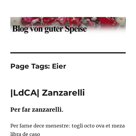
Der Blog von guter Speise
Page Tags:
Eier
|LdCA| Zanzarelli
Per far zanzarelli.
Per farne dece menestre: togli octo ova et meza
libra de caso