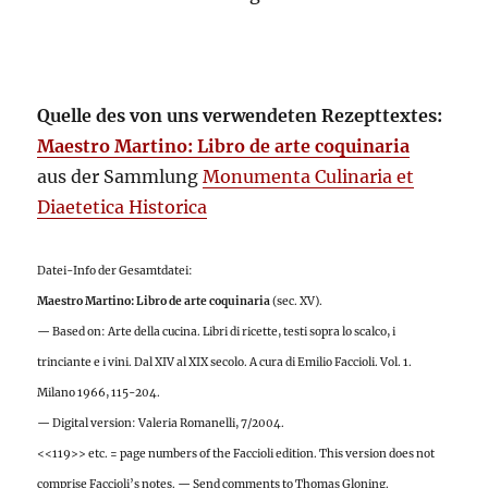
Quelle des von uns verwendeten Rezepttextes:
Maestro Martino: Libro de arte coquinaria
aus der Sammlung
Monumenta Culinaria et
Diaetetica Historica
Datei-Info der Gesamtdatei:
Maestro Martino: Libro de arte coquinaria
(sec. XV).
— Based on: Arte della cucina. Libri di ricette, testi sopra lo scalco, i
trinciante e i vini. Dal XIV al XIX secolo. A cura di Emilio Faccioli. Vol. 1.
Milano 1966, 115-204.
— Digital version: Valeria Romanelli, 7/2004.
<<119>> etc. = page numbers of the Faccioli edition. This version does not
comprise Faccioli’s notes. — Send comments to Thomas Gloning.