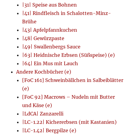
|31| Speise aus Bohnen
|41| Rindfleisch in Schalotten-Minz-
Brühe
|43| Apfelpfannkuchen
|48| Gewürzpaste
|49| Swallenbergs Sauce
|63| Heidnische Erbsen (Süßspeise) (e)
|64| Ein Mus mit Lauch
Andere Kochbücher (e)
[FoC 161] Schweinbällchen in Salbeiblätter
(e)
[FoC 92] Macrows – Nudeln mit Butter
und Käse (e)
|LdCA| Zanzarelli
|LC-1.22| Kichererbsen (mit Kastanien)
|LC-1.42| Bergpilze (e)