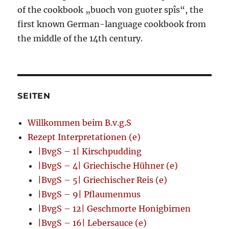
of the cookbook „buoch von guoter spîs“, the
first known German-language cookbook from
the middle of the 14th century.
SEITEN
Willkommen beim B.v.g.S
Rezept Interpretationen (e)
|BvgS – 1| Kirschpudding
|BvgS – 4| Griechische Hühner (e)
|BvgS – 5| Griechischer Reis (e)
|BvgS – 9| Pflaumenmus
|BvgS – 12| Geschmorte Honigbirnen
|BvgS – 16| Lebersauce (e)