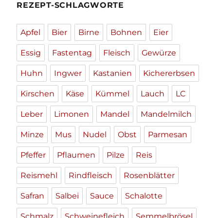
REZEPT-SCHLAGWORTE
Apfel
Bier
Birne
Bohnen
Eier
Essig
Fastentag
Fleisch
Gewürze
Huhn
Ingwer
Kastanien
Kichererbsen
Kirschen
Käse
Kümmel
Lauch
LC
Leber
Limonen
Mandel
Mandelmilch
Minze
Mus
Nudel
Obst
Parmesan
Pfeffer
Pflaumen
Pilze
Reis
Reismehl
Rindfleisch
Rosenblätter
Safran
Salbei
Sauce
Schalotte
Schmalz
Schweinefleich
Semmelbrösel