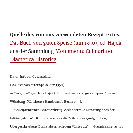
Quelle des von uns verwendeten Rezepttextes:
Das Buch von guter Speise (um 1350), ed. Hajek
aus der Sammlung
Monumenta Culinaria et
Diaetetica Historica
Datei-Info der Gesamtdatei:
Das Buch von guter Speise (um 1350)
—
Textgrundlage
: Hans Hajek (Hg.): Das buoch von guoter spise. Aus der
Würzburg-Münchener Handschrift. Berlin 1958.
—
Texterfassung und Texteinrichtung
: Zeilengetreue Erfassung nach der
Edition, aber Worttrennungen über die Zeile hinweg aufgehoben;
Übergeschriebene Buchstaben nach dem Muster „u
“ = Grundzeichen u mit
o