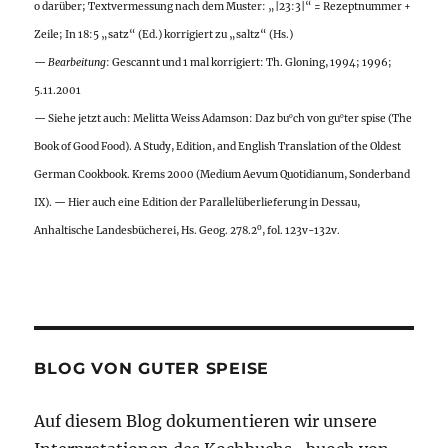
o darüber; Textvermessung nach dem Muster: „|23:3|“ = Rezeptnummer +
Zeile; In 18:5 „satz“ (Ed.) korrigiert zu „saltz“ (Hs.)
—
Bearbeitung
: Gescannt und 1 mal korrigiert: Th. Gloning, 1994; 1996;
5.11.2001
— Siehe jetzt auch: Melitta Weiss Adamson: Daz bu
ch von gu
ter spise (The
o
o
Book of Good Food). A Study, Edition, and English Translation of the Oldest
German Cookbook. Krems 2000 (Medium Aevum Quotidianum, Sonderband
IX). — Hier auch eine Edition der Parallelüberlieferung in Dessau,
o
Anhaltische Landesbücherei, Hs. Geog. 278.2
, fol. 123v-132v.
BLOG VON GUTER SPEISE
Auf diesem Blog dokumentieren wir unsere