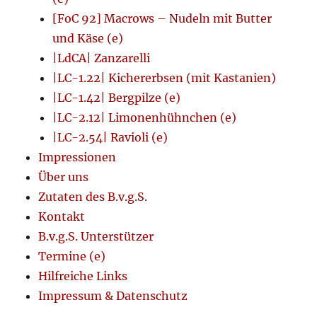
[FoC 92] Macrows – Nudeln mit Butter
und Käse (e)
|LdCA| Zanzarelli
|LC-1.22| Kichererbsen (mit Kastanien)
|LC-1.42| Bergpilze (e)
|LC-2.12| Limonenhühnchen (e)
|LC-2.54| Ravioli (e)
Impressionen
Über uns
Zutaten des B.v.g.S.
Kontakt
B.v.g.S. Unterstützer
Termine (e)
Hilfreiche Links
Impressum & Datenschutz