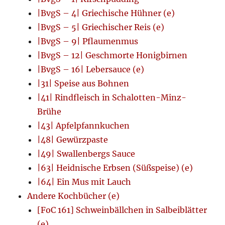
|BvgS – 4| Griechische Hühner (e)
|BvgS – 5| Griechischer Reis (e)
|BvgS – 9| Pflaumenmus
|BvgS – 12| Geschmorte Honigbirnen
|BvgS – 16| Lebersauce (e)
|31| Speise aus Bohnen
|41| Rindfleisch in Schalotten-Minz-
Brühe
|43| Apfelpfannkuchen
|48| Gewürzpaste
|49| Swallenbergs Sauce
|63| Heidnische Erbsen (Süßspeise) (e)
|64| Ein Mus mit Lauch
Andere Kochbücher (e)
[FoC 161] Schweinbällchen in Salbeiblätter
(e)